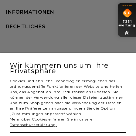
INFORMATIONEN
5.0
7351
Bewertung
RECHTLICHES
Hannah Store Jewelry & Home
| NIP: 6342736629 | Aleja
Wojciecha Korfantego 64, 40-161 Katowice |
Wir kümmern uns um Ihre
shop@hannahstore.pl
Privatsphäre
Cookies und ähnliche Technologien ermöglichen das
ordnungsgemäße Funktionieren der Website und helfen
vollversion der webseite
uns, das Angebot an Ihre Bedürfnisse anzupassen. Sie
können der Verwendung aller dieser Dateien zustimmen
und zum Shop gehen oder die Verwendung der Dateien
an Ihre Präferenzen anpassen, indem Sie die Option
UNSERE ABZEICHEN
„Zustimmungen anpassen“ wählen.
Mehr über Cookies erfahren Sie in unserer
Abzeichen werden vergeben von
Datenschutzerklärung.