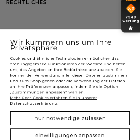
RECHTLICHES
5.0
7348
Bewertung
Hannah Store Jewelry & Home
| NIP: 6342736629 | Aleja
Wojciecha Korfantego 64, 40-161 Katowice |
Wir kümmern uns um Ihre
shop@hannahstore.pl
Privatsphäre
Cookies und ähnliche Technologien ermöglichen das
ordnungsgemäße Funktionieren der Website und helfen
vollversion der webseite
uns, das Angebot an Ihre Bedürfnisse anzupassen. Sie
können der Verwendung aller dieser Dateien zustimmen
und zum Shop gehen oder die Verwendung der Dateien
an Ihre Präferenzen anpassen, indem Sie die Option
UNSERE ABZEICHEN
„Zustimmungen anpassen“ wählen.
Mehr über Cookies erfahren Sie in unserer
Abzeichen werden vergeben von
Datenschutzerklärung.
nur notwendige zulassen
einwilligungen anpassen